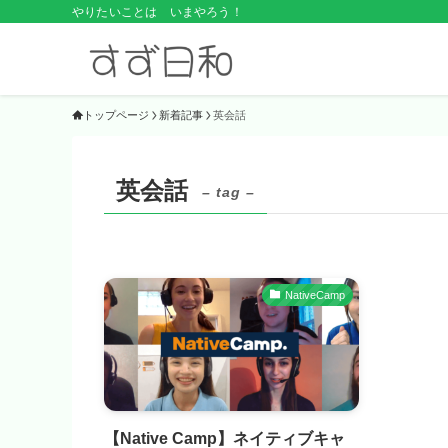
やりたいことは いまやろう！
トップページ
新着記事
英会話
英会話
– tag –
NativeCamp
【Native Camp】ネイティブキャ