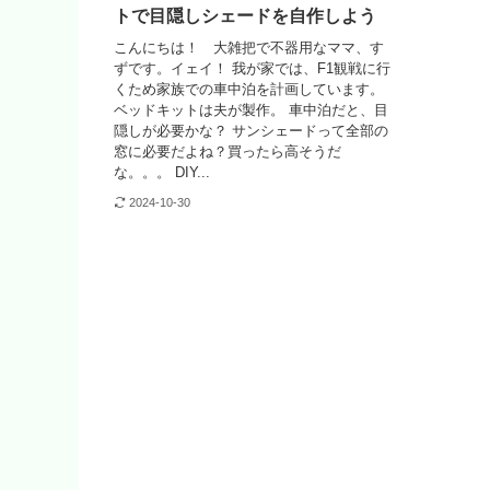
トで目隠しシェードを自作しよう
こんにちは！ 大雑把で不器用なママ、す
ずです。イェイ！ 我が家では、F1観戦に行
くため家族での車中泊を計画しています。
ベッドキットは夫が製作。 車中泊だと、目
隠しが必要かな？ サンシェードって全部の
窓に必要だよね？買ったら高そうだ
な。。。 DIY...
2024-10-30