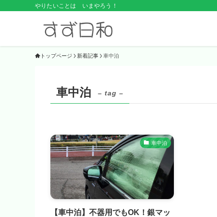
やりたいことは いまやろう！
トップページ
新着記事
車中泊
車中泊
– tag –
車中泊
【車中泊】不器用でもOK！銀マッ