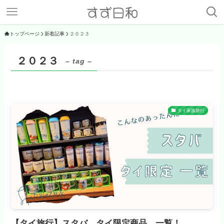
トップページ
新着記事
２０２３
２０２３
– tag –
タイ家族旅行
【タイ旅行】スタバ タイ限定商品 一覧！