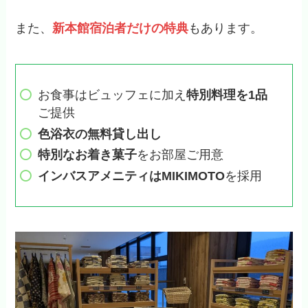
また、
新本館宿泊者だけの特典
もあります。
お食事はビュッフェに加え
特別料理を1品
ご提供
色浴衣の無料貸し出し
特別なお着き菓子
をお部屋ご用意
インバスアメニティはMIKIMOTO
を採用