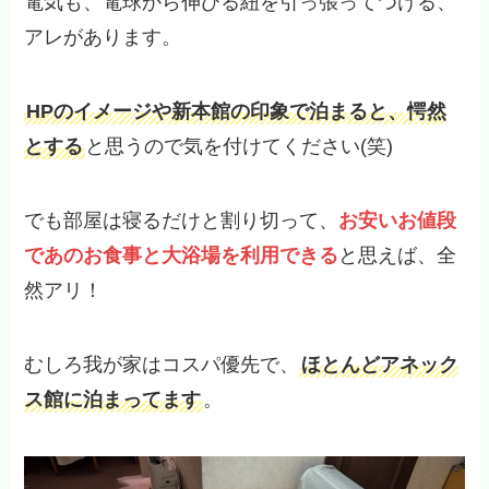
電気も、電球から伸びる紐を引っ張ってつける、
アレがあります。
HPのイメージや新本館の印象で泊まると、愕然
とする
と思うので気を付けてください(笑)
でも部屋は寝るだけと割り切って、
お安いお値段
であのお食事と大浴場を利用できる
と思えば、全
然アリ！
むしろ我が家はコスパ優先で、
ほとんどアネック
ス館に泊まってます
。