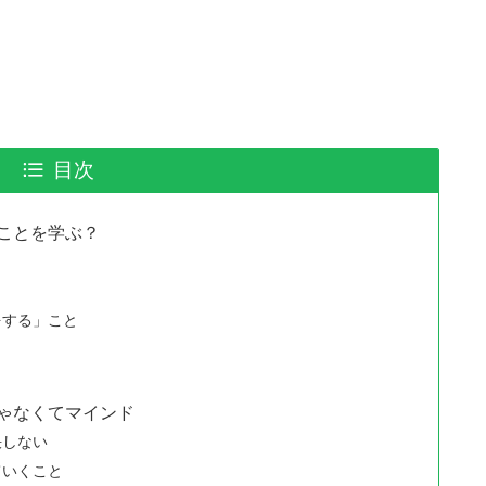
目次
ことを学ぶ？
！
をする」こと
ゃなくてマインド
決しない
ていくこと